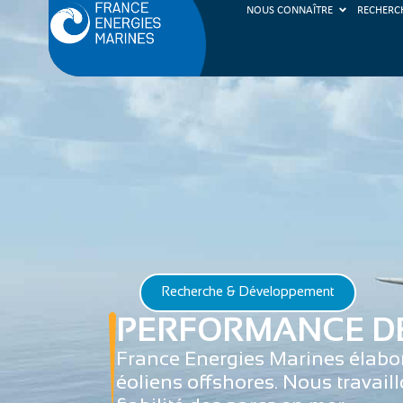
NOUS CONNAÎTRE
RECHERC
Recherche & Développement
PERFORMANCE DE
France Energies Marines élabor
éoliens offshores. Nous travaill