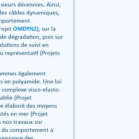
sieurs décennies. Ainsi,
 les câbles dynamiques,
omportement
rojet
OMDYN2
), sur la
e dégradation, puis sur
lutions de suivi en
u représentatif (Projets
sommes également
s en polyamide. Une loi
complexe visco-elasto-
ablie (Projet
te élaboré des moyens
stés en mer (Projet
 nos travaux sur
on du comportement à
naissance des