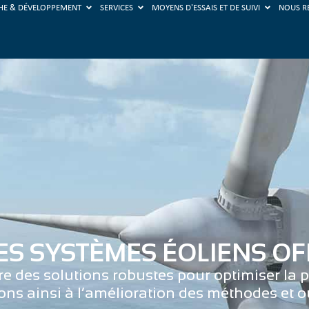
HE & DÉVELOPPEMENT
SERVICES
MOYENS D'ESSAIS ET DE SUIVI
NOUS R
S SYSTÈMES ÉOLIENS O
e des solutions robustes pour optimiser la
ons ainsi à l’amélioration des méthodes et ou