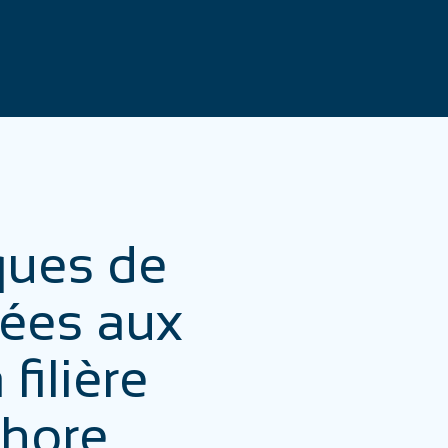
ques de
ées aux
filière
shore