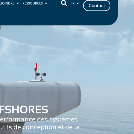
EJOINDRE
RESSOURCES
FR
Contact
FFSHORES
 performance des systèmes
tils de conception et de la