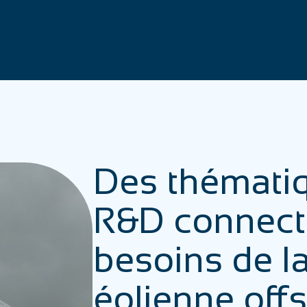
Des thémati
R&D connect
besoins de la 
éolienne off