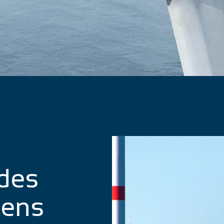
des
iens