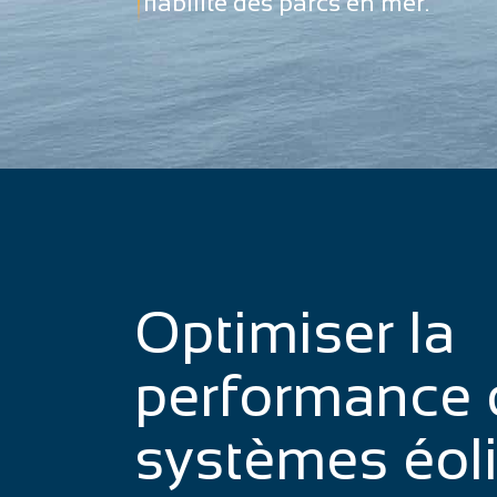
fiabilité des parcs en mer.
Optimiser la
performance 
systèmes éol