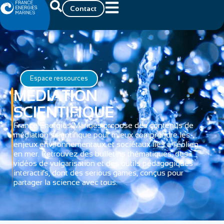
Contact
Espace ressources
MÉDIATION
SCIENTIFIQUE
France Energies Marines propose des contenus de
médiation scientifique pour mieux comprendre les
enjeux environnementaux et sociétaux liés à l’éolien
en mer. Retrouvez des bulletins thématiques, des
vidéos de vulgarisation et des outils pédagogiques
interactifs, dont des serious games, conçus pour
partager la science avec tous.