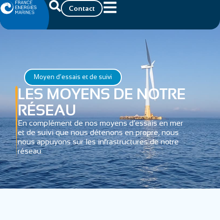
Contact
Moyen d’essais et de suivi
LES MOYENS DE NOTRE
RÉSEAU
En complément de nos moyens d’essais en mer
et de suivi que nous détenons en propre, nous
nous appuyons sur les infrastructures de notre
réseau.