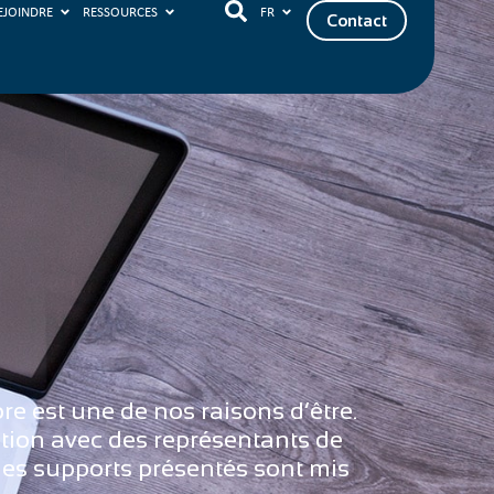
EJOINDRE
RESSOURCES
FR
Contact
ore est une de nos raisons d’être.
ution avec des représentants de
 les supports présentés sont mis