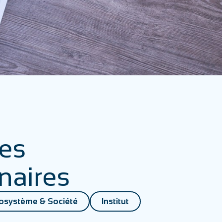
les
naires
osystème & Société
Institut