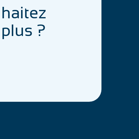
haitez
 plus ?