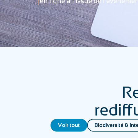
en ligne à l’issue de l’événemen
Re
redif
Voir tout
Biodiversité & Int