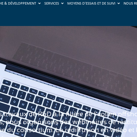
HE & DÉVELOPPEMENT
SERVICES
MOYENS D'ESSAIS ET DE SUIVI
NOUS R
 travaux de R&D à la filière de l’éolien offsh
ets, nous organisons des webinaires de restit
que du consortium. La rediffusion en vidéo et