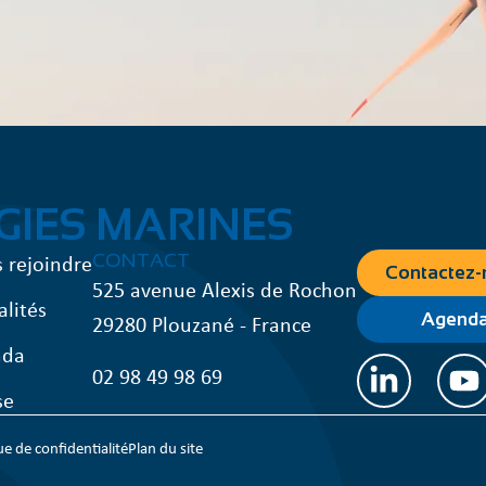
GIES MARINES
 rejoindre
CONTACT
Contactez-
525 avenue Alexis de Rochon
alités
29280 Plouzané - France
Agend
nda
02 98 49 98 69
se
ue de confidentialité
Plan du site