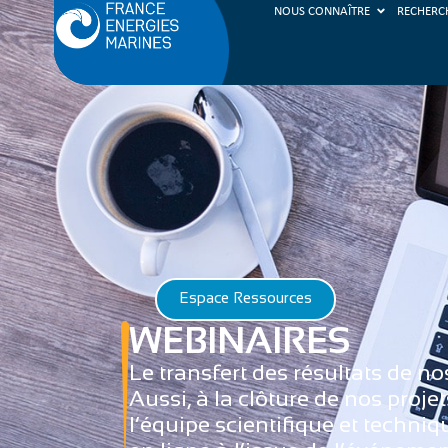
NOUS CONNAÎTRE
RECHERC
Espace Ressources
WEBINAIRES
Le transfert des résultats de nos
Aussi, à la clôture de nos proj
l’équipe scientifique et techni