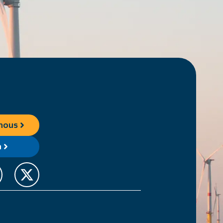
nous
a