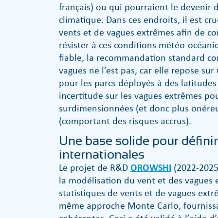
français) ou qui pourraient le deveni
climatique. Dans ces endroits, il est cr
vents et de vagues extrêmes afin de c
résister à ces conditions météo-océaniq
fiable, la recommandation standard con
vagues ne l’est pas, car elle repose s
pour les parcs déployés à des latitudes
incertitude sur les vagues extrêmes po
surdimensionnées (et donc plus onére
(comportant des risques accrus).
Une base solide pour défini
internationales
Le projet de R&D
OROWSHI
(2022-2025
la modélisation du vent et des vagues e
statistiques de vents et de vagues extrê
même approche Monte Carlo, fournissan
cohérentes. Ceci a été validé à l’aide