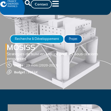
Contact
Recherche & Développement
Projet
MOSISS
Stratégies de suivi en service pour les sous-stations
innovantes
Durée :
29 mois (2020-2023)
Budget :
900 k€