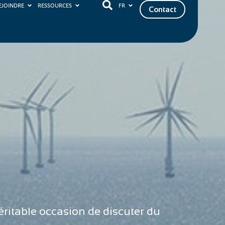
EJOINDRE
RESSOURCES
FR
Contact
éritable occasion de discuter du