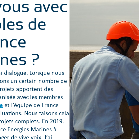
vous avec
les de
ance
ines ?
i dialogue. Lorsque nous
isons un certain nombre de
rojets apportent des
ganisée avec les membres
ue
et l’équipe de France
luations. Nous faisons cela
projets complets. En 2019,
nce Energies Marines à
er de vive voix. J’ai