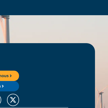
nous
a