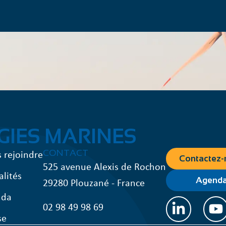
GIES MARINES
 rejoindre
CONTACT
Contactez-
525 avenue Alexis de Rochon
alités
29280 Plouzané - France
Agend
nda
02 98 49 98 69
se