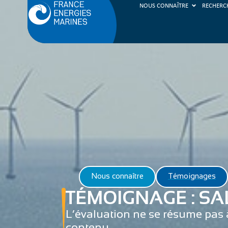
NOUS CONNAÎTRE
RECHERC
Nous connaître
Témoignages
TÉMOIGNAGE : S
L’évaluation ne se résume pas à
contenu.