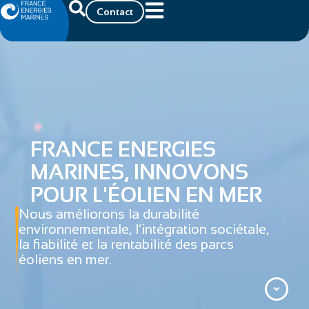
Contact
FRANCE ENERGIES
MARINES, INNOVONS
POUR L'ÉOLIEN EN MER
Nous améliorons la durabilité
environnementale, l’intégration sociétale,
la fiabilité et la rentabilité des parcs
éoliens en mer.