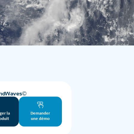
indWaves©
ger la
Demander
oduit
une démo