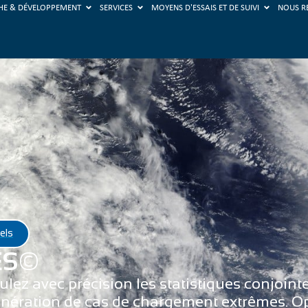
HE & DÉVELOPPEMENT
SERVICES
MOYENS D'ESSAIS ET DE SUIVI
NOUS R
iels
ES©
z avec précision les statistiques conjoint
énération de cas de chargement extrêmes. Op