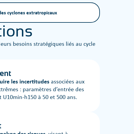
des cyclones extratropicaux
tions
urs besoins stratégiques liés au cycle
ent
uire les incertitudes
associées aux
xtrêmes : paramètres d’entrée des
et U10min-h150 à 50 et 500 ans.
t
nalyse des risques
, visant à