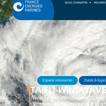
NOUS CONNAÎTRE
RECHERC
Espace ressources
Outils & logic
TAIFU-WINDWAV
Avec TAIFU-WindWaves©, calcule
cycloniques nécessaires à la g