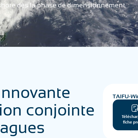
offshore dès la phase de dimensionnement.
 innovante
TAIFU-W
tion conjointe
Téléchar
vagues
fiche pr