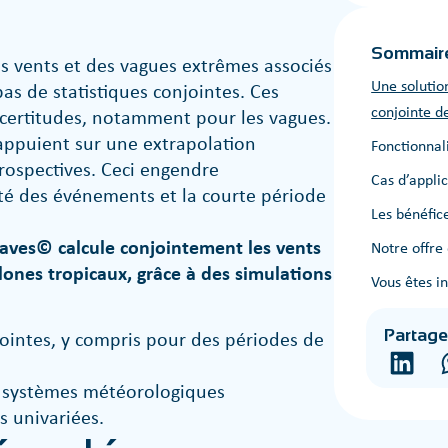
Sommair
s vents et des vagues extrêmes associés
Une solutio
as de statistiques conjointes. Ces
conjointe d
certitudes, notamment pour les vagues.
’appuient sur une extrapolation
Fonctionnali
trospectives. Ceci engendre
Cas d’appli
eté des événements et la courte période
Les bénéfi
aves© calcule conjointement les vents
Notre offre
clones tropicaux, grâce à des simulations
Vous êtes i
njointes, y compris pour des périodes de
Partage
es systèmes météorologiques
s univariées.