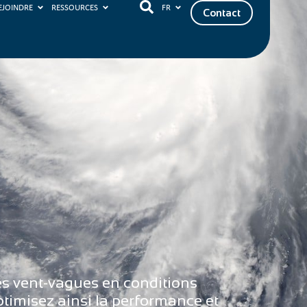
EJOINDRE
RESSOURCES
FR
Contact
es vent-vagues en conditions
timisez ainsi la performance et