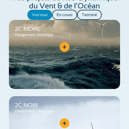
du Vent & de l’Océan
Voir tout
En cours
Terminé
2C MORE
Changement climatique
2C NOW
Changement climatique