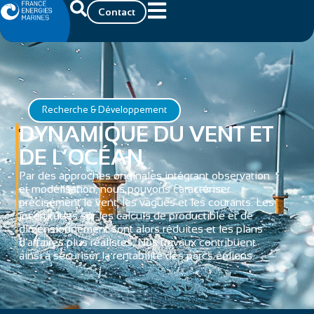
Contact
Recherche & Développement
DYNAMIQUE DU VENT ET
DE L’OCÉAN
Par des approches originales intégrant observation
et modélisation, nous pouvons caractériser
précisément le vent, les vagues et les courants. Les
incertitudes sur les calculs de productible et de
dimensionnement sont alors réduites et les plans
d’affaires plus réalistes. Nos travaux contribuent
ainsi à sécuriser la rentabilité des parcs éoliens.