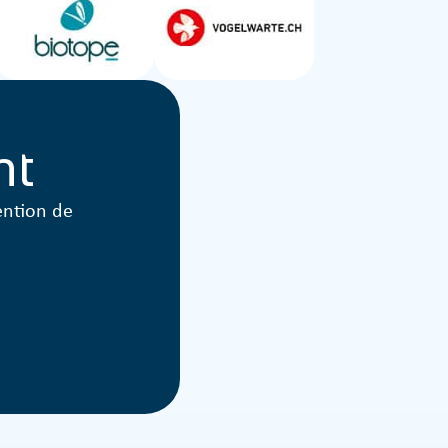
nt
ention de