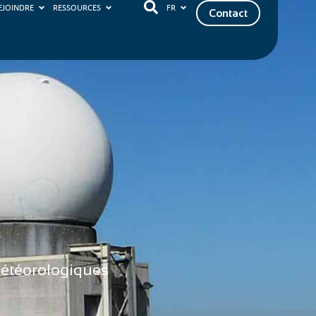
EJOINDRE
RESSOURCES
FR
Contact
 météorologiques