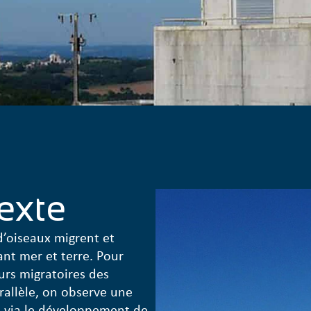
texte
d’oiseaux migrent et
lant mer et terre. Pour
urs migratoires des
rallèle, on observe une
en via le développement de