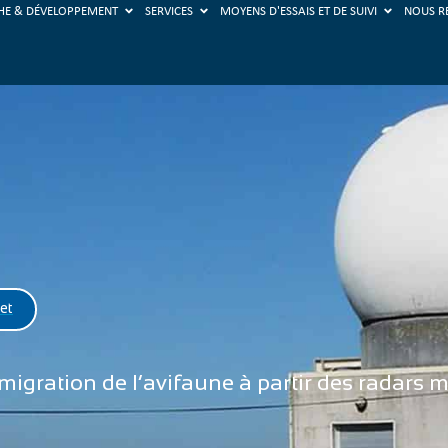
HE & DÉVELOPPEMENT
SERVICES
MOYENS D'ESSAIS ET DE SUIVI
NOUS R
et
 migration de l’avifaune à partir des radars