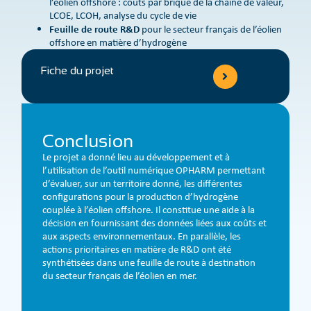
l’éolien offshore : coûts par brique de la chaîne de valeur,
LCOE, LCOH, analyse du cycle de vie
Feuille de route R&D
pour le secteur français de l’éolien
offshore en matière d’hydrogène
Fiche du projet
Conclusion
Le projet a donné lieu au développement et à
l’utilisation de l’outil numérique OPHARM permettant
d’évaluer, sur un territoire donné, les différentes
configurations pour la production d’hydrogène
couplée à l’éolien offshore. Il constitue une aide à la
décision en fournissant des données liées aux coûts et
aux aspects environnementaux. En parallèle, les
actions prioritaires en matière de R&D ont été
synthétisées dans une feuille de route à destination
du secteur français de l’éolien en mer.