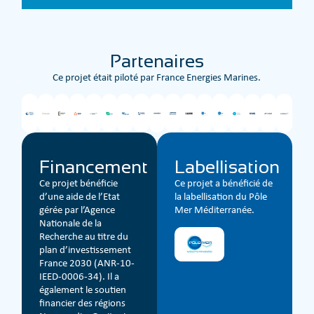
Partenaires
Ce projet était piloté par France Energies Marines.
Financement
Labellisation
Ce projet bénéficie
Ce projet a bénéficié de
d’une aide de l’Etat
la labellisation du Pôle
gérée par l’Agence
Mer Méditerranée.
Nationale de la
Recherche au titre du
plan d’investissement
France 2030 (ANR-10-
IEED-0006-34). Il a
également le soutien
financier des régions