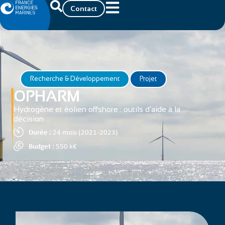
Contact
Recherche & Développement
Projet
OPHARM
Hydrogène et éolien offshore : outils d’aide à la
décision
Durée :
24 mois (2021-2023)
Budget :
550 k€