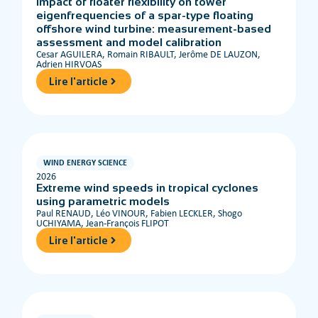
Impact of floater flexibility on tower
eigenfrequencies of a spar-type floating
offshore wind turbine: measurement-based
assessment and model calibration
Cesar AGUILERA, Romain RIBAULT, Jerôme DE LAUZON,
Adrien HIRVOAS
Lire l'article
WIND ENERGY SCIENCE
2026
Extreme wind speeds in tropical cyclones
using parametric models
Paul RENAUD, Léo VINOUR, Fabien LECKLER, Shogo
UCHIYAMA, Jean-François FLIPOT
Lire l'article