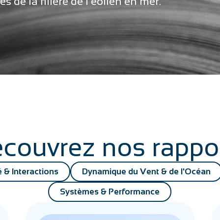
 de la filière de l’éolien en mer.
couvrez nos rappo
é & Interactions
Dynamique du Vent & de l'Océan
Systèmes & Performance