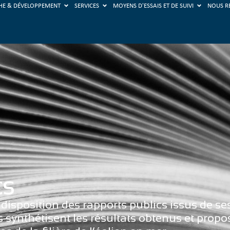
HE & DÉVELOPPEMENT
SERVICES
MOYENS D'ESSAIS ET DE SUIVI
NOUS R
CS
isposition des rapports publics issus de ses
synthétisent les résultats obtenus et pro