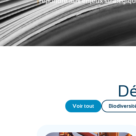
répondre aux enjeux stratégiques
Dé
Voir tout
Biodiversit