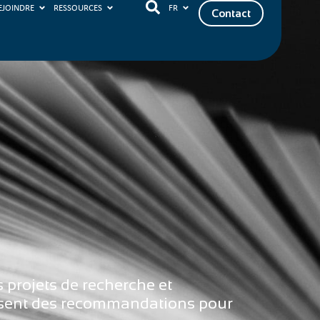
EJOINDRE
RESSOURCES
FR
Contact
 projets de recherche et
posent des recommandations pour