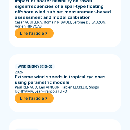
Impact of floater flexibility on tower
eigenfrequencies of a spar-type floating
offshore wind turbine: measurement-based
assessment and model calibration
Cesar AGUILERA, Romain RIBAULT, Jerôme DE LAUZON,
Adrien HIRVOAS
Lire l'article
WIND ENERGY SCIENCE
2026
Extreme wind speeds in tropical cyclones
using parametric models
Paul RENAUD, Léo VINOUR, Fabien LECKLER, Shogo
UCHIYAMA, Jean-François FLIPOT
Lire l'article