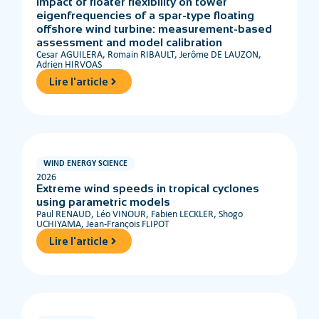
Impact of floater flexibility on tower
eigenfrequencies of a spar-type floating
offshore wind turbine: measurement-based
assessment and model calibration
Cesar AGUILERA, Romain RIBAULT, Jerôme DE LAUZON,
Adrien HIRVOAS
Lire l'article
WIND ENERGY SCIENCE
2026
Extreme wind speeds in tropical cyclones
using parametric models
Paul RENAUD, Léo VINOUR, Fabien LECKLER, Shogo
UCHIYAMA, Jean-François FLIPOT
Lire l'article