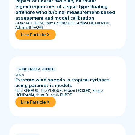
Impact of floater flexibility on tower
eigenfrequencies of a spar-type floating
offshore wind turbine: measurement-based
assessment and model calibration
Cesar AGUILERA, Romain RIBAULT, Jerôme DE LAUZON,
Adrien HIRVOAS
Lire l'article
WIND ENERGY SCIENCE
2026
Extreme wind speeds in tropical cyclones
using parametric models
Paul RENAUD, Léo VINOUR, Fabien LECKLER, Shogo
UCHIYAMA, Jean-François FLIPOT
Lire l'article