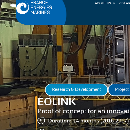
ABOUT US
RESEA
Research & Development
Project
EOLINK
Proof of concept for an innovat
Duration:
14 months (2016-2017)