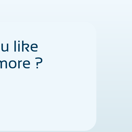
u like
more ?