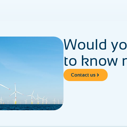
Would yo
to know 
Contact us