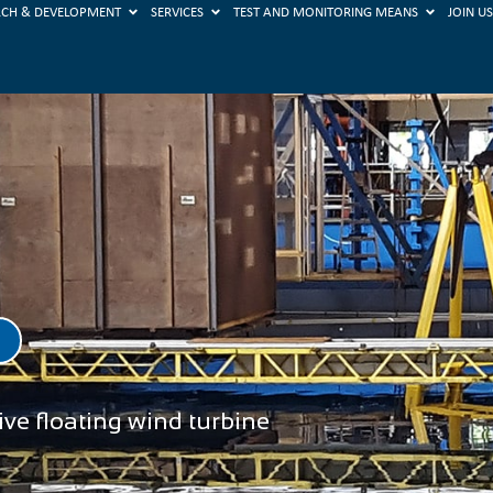
RCH & DEVELOPMENT
SERVICES
TEST AND MONITORING MEANS
JOIN U
ive floating wind turbine