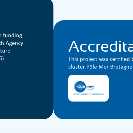
e funding
Accredit
ch Agency
uture
).
This project was certified
cluster Pôle Mer Bretagne